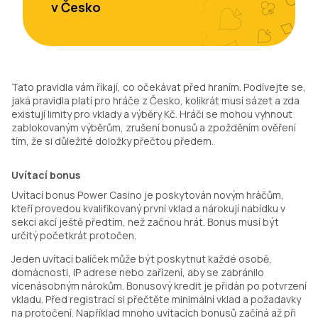
v Česko
Tato pravidla vám říkají, co očekávat před hraním. Podívejte se,
jaká pravidla platí pro hráče z Česko, kolikrát musí sázet a zda
existují limity pro vklady a výběry Kč. Hráči se mohou vyhnout
zablokovaným výběrům, zrušení bonusů a zpožděním ověření
tím, že si důležité doložky přečtou předem.
Uvítací bonus
Uvítací bonus Power Casino je poskytován novým hráčům,
kteří provedou kvalifikovaný první vklad a nárokují nabídku v
sekci akcí ještě předtím, než začnou hrát. Bonus musí být
určitý početkrát protočen.
Jeden uvítací balíček může být poskytnut každé osobě,
domácnosti, IP adrese nebo zařízení, aby se zabránilo
vícenásobným nárokům. Bonusový kredit je přidán po potvrzení
vkladu. Před registrací si přečtěte minimální vklad a požadavky
na protočení. Například mnoho uvítacích bonusů začíná až při