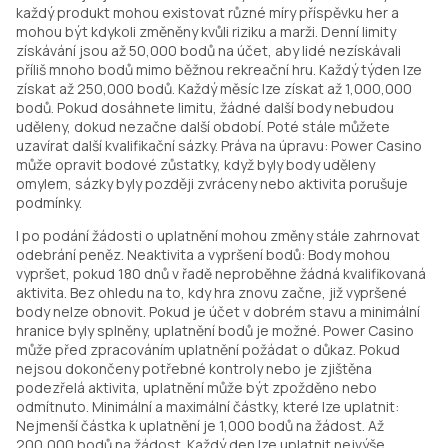
každý produkt mohou existovat různé míry příspěvku her a
mohou být kdykoli změněny kvůli riziku a marži. Denní limity
získávání jsou až 50,000 bodů na účet, aby lidé nezískávali
příliš mnoho bodů mimo běžnou rekreační hru. Každý týden lze
získat až 250,000 bodů. Každý měsíc lze získat až 1,000,000
bodů. Pokud dosáhnete limitu, žádné další body nebudou
uděleny, dokud nezačne další období. Poté stále můžete
uzavírat další kvalifikační sázky. Práva na úpravu: Power Casino
může opravit bodové zůstatky, když byly body uděleny
omylem, sázky byly později zvráceny nebo aktivita porušuje
podmínky.
I po podání žádosti o uplatnění mohou změny stále zahrnovat
odebrání peněz. Neaktivita a vypršení bodů: Body mohou
vypršet, pokud 180 dnů v řadě neproběhne žádná kvalifikovaná
aktivita. Bez ohledu na to, kdy hra znovu začne, již vypršené
body nelze obnovit. Pokud je účet v dobrém stavu a minimální
hranice byly splněny, uplatnění bodů je možné. Power Casino
může před zpracováním uplatnění požádat o důkaz. Pokud
nejsou dokončeny potřebné kontroly nebo je zjištěna
podezřelá aktivita, uplatnění může být zpožděno nebo
odmítnuto. Minimální a maximální částky, které lze uplatnit:
Nejmenší částka k uplatnění je 1,000 bodů na žádost. Až
200,000 bodů na žádost. Každý den lze uplatnit nejvýše