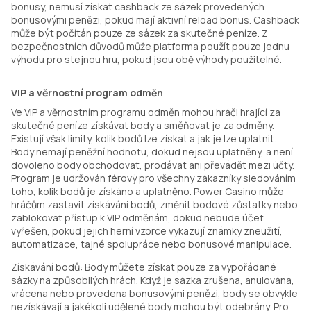
bonusy, nemusí získat cashback ze sázek provedených
bonusovými penězi, pokud mají aktivní reload bonus. Cashback
může být počítán pouze ze sázek za skutečné peníze. Z
bezpečnostních důvodů může platforma použít pouze jednu
výhodu pro stejnou hru, pokud jsou obě výhody použitelné.
VIP a věrnostní program odměn
Ve VIP a věrnostním programu odměn mohou hráči hrající za
skutečné peníze získávat body a směňovat je za odměny.
Existují však limity, kolik bodů lze získat a jak je lze uplatnit.
Body nemají peněžní hodnotu, dokud nejsou uplatněny, a není
dovoleno body obchodovat, prodávat ani převádět mezi účty.
Program je udržován férový pro všechny zákazníky sledováním
toho, kolik bodů je získáno a uplatněno. Power Casino může
hráčům zastavit získávání bodů, změnit bodové zůstatky nebo
zablokovat přístup k VIP odměnám, dokud nebude účet
vyřešen, pokud jejich herní vzorce vykazují známky zneužití,
automatizace, tajné spolupráce nebo bonusové manipulace.
Získávání bodů: Body můžete získat pouze za vypořádané
sázky na způsobilých hrách. Když je sázka zrušena, anulována,
vrácena nebo provedena bonusovými penězi, body se obvykle
nezískávají a jakékoli udělené body mohou být odebrány. Pro