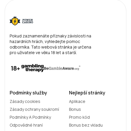
Pokud zaznamenáte příznaky závislosti na
hazardních hrách, vyhledejte pomoc
odborníka. Tato webová stránka je určena
pro uživatele ve věku 18 let a starší.
Podmínky služby
Nejlepší stránky
Zásady cookies
Aplikace
Zásady ochrany soukromí
Bonus
Podmínky A Podmínky
Promo kód
Odpovědné hraní
Bonus bez vkladu