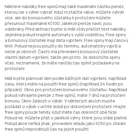
Některé nabídky free spinů mají také maximální částku peněz,
kterou lze z výher vybrat. Když roztáčíte válce, můžete vyhrát
více, ale do bonusového zůstatku k protočení můžete
přesunout maximálně Kč100. Jakékoli peníze navíc jsou
odebrány. Před aktivací byste si měli vždy přečíst text nabídky,
zejména pokud hrajete automaty s vyšší volatilitou. Free spiny
a bonusový zůstatek mají data vypršení. Free spiny mají časový
limit. Pokud nejsou použity do termínu, automaticky vyprší a
nelze je obnovit. Často má převedený bonusový zůstatek
vlastní datum vypršení, takže jen proto, že dokončíte spiny
včas, neznamená, že máte navždy čas splnit požadavky na
protočení.
Měli byste plánovat den podle běžných dat vypršení, například
času, který máte na použití free spinů (například 24 hodin po
připsání). Okno pro protočení bonusového zůstatku: Například
pokud vyhrajete peníze z free spinů, máte 7 dnů na protočení
bonusu. Okno žádosti o výběr: V některých akcích musíte
požádat o výběr v určité době po dokončení protočení. Hrajte
free spiny pouze tehdy, když máte čas dokončit obě fáze.
Pokud ne, můžete přijít o jakékoli výhry, které jsou stále platné.
Pokud akce neříká jinak, provedení vkladu jako Kč50 po získání
free spinů neprodlouží čas na jejich použití.