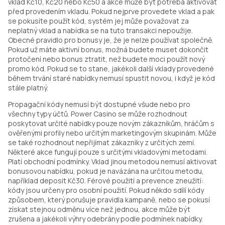
vklad Kč10, Kč20 nebo Kč50 a akce může být potřeba aktivovat
před provedením vkladu. Pokud nejprve provedete vklad a pak
se pokusíte použít kód, systém jej může považovat za
neplatný vklad a nabídka se na tuto transakci nepoužije.
Obecné pravidlo pro bonusy je, že je nelze používat společně.
Pokud už máte aktivní bonus, možná budete muset dokončit
protočení nebo bonus ztratit, než budete moci použít nový
promo kód. Pokud se to stane, jakékoli další vklady provedené
během trvání staré nabídky nemusí spustit novou, i když je kód
stále platný.
Propagační kódy nemusí být dostupné všude nebo pro
všechny typy účtů. Power Casino se může rozhodnout
poskytovat určité nabídky pouze novým zákazníkům, hráčům s
ověřenými profily nebo určitým marketingovým skupinám. Může
se také rozhodnout nepřijímat zákazníky z určitých zemí.
Některé akce fungují pouze s určitými vkladovými metodami.
Platí obchodní podmínky. Vklad jinou metodou nemusí aktivovat
bonusovou nabídku, pokud je navázána na určitou metodu,
například deposit Kč30. Férové použití a prevence zneužití:
kódy jsou určeny pro osobní použití. Pokud někdo sdílí kódy
způsobem, který porušuje pravidla kampaně, nebo se pokusí
získat stejnou odměnu více než jednou, akce může být
zrušena a jakékoli výhry odebrány podle podmínek nabídky.