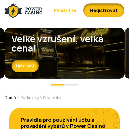
Registrovat
Přihlásit se
Velké vzrušení, velká
cena!
Hrát nyní
Domů
Podmínky A Podmínky
Pravidla pro používání účtu a
provádění výběrů v Power Casino