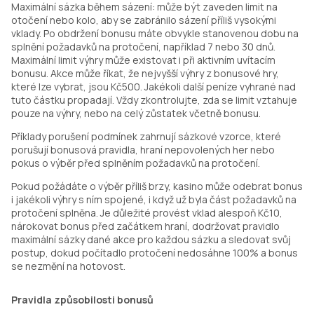
Maximální sázka během sázení: může být zaveden limit na
otočení nebo kolo, aby se zabránilo sázení příliš vysokými
vklady. Po obdržení bonusu máte obvykle stanovenou dobu na
splnění požadavků na protočení, například 7 nebo 30 dnů.
Maximální limit výhry může existovat i při aktivním uvítacím
bonusu. Akce může říkat, že nejvyšší výhry z bonusové hry,
které lze vybrat, jsou Kč500. Jakékoli další peníze vyhrané nad
tuto částku propadají. Vždy zkontrolujte, zda se limit vztahuje
pouze na výhry, nebo na celý zůstatek včetně bonusu.
Příklady porušení podmínek zahrnují sázkové vzorce, které
porušují bonusová pravidla, hraní nepovolených her nebo
pokus o výběr před splněním požadavků na protočení.
Pokud požádáte o výběr příliš brzy, kasino může odebrat bonus
i jakékoli výhry s ním spojené, i když už byla část požadavků na
protočení splněna. Je důležité provést vklad alespoň Kč10,
nárokovat bonus před začátkem hraní, dodržovat pravidlo
maximální sázky dané akce pro každou sázku a sledovat svůj
postup, dokud počítadlo protočení nedosáhne 100% a bonus
se nezmění na hotovost.
Pravidla způsobilosti bonusů