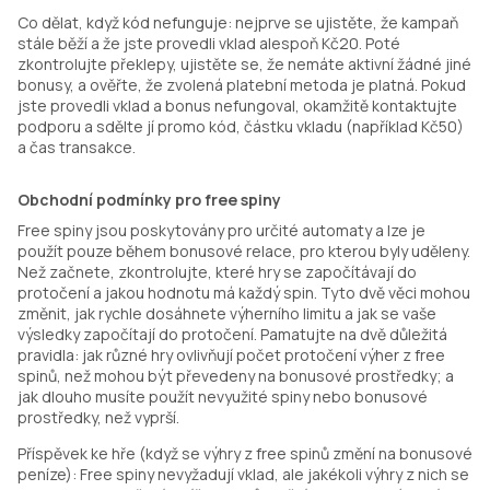
Co dělat, když kód nefunguje: nejprve se ujistěte, že kampaň
stále běží a že jste provedli vklad alespoň Kč20. Poté
zkontrolujte překlepy, ujistěte se, že nemáte aktivní žádné jiné
bonusy, a ověřte, že zvolená platební metoda je platná. Pokud
jste provedli vklad a bonus nefungoval, okamžitě kontaktujte
podporu a sdělte jí promo kód, částku vkladu (například Kč50)
a čas transakce.
Obchodní podmínky pro free spiny
Free spiny jsou poskytovány pro určité automaty a lze je
použít pouze během bonusové relace, pro kterou byly uděleny.
Než začnete, zkontrolujte, které hry se započítávají do
protočení a jakou hodnotu má každý spin. Tyto dvě věci mohou
změnit, jak rychle dosáhnete výherního limitu a jak se vaše
výsledky započítají do protočení. Pamatujte na dvě důležitá
pravidla: jak různé hry ovlivňují počet protočení výher z free
spinů, než mohou být převedeny na bonusové prostředky; a
jak dlouho musíte použít nevyužité spiny nebo bonusové
prostředky, než vyprší.
Příspěvek ke hře (když se výhry z free spinů změní na bonusové
peníze): Free spiny nevyžadují vklad, ale jakékoli výhry z nich se