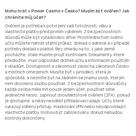
Mohu hrát v Power Casino v Česko? Musím být ověřen? Jak
chráníte můj účet?
Ověření je potřeba k potvrzení vaší totožnosti, věku a
vlastnictví platby před prvním výběrem. Z bezpečnostních
důvodů může být vyžadováno dříve. Prostřednictvím svého
účtu můžete nahrát státní průkaz, doklad o adrese a v případě
potřeby doklad o platbě. Bez ohledu na to, z jaké země
pocházíte, stále musíte projít kontrolami. Dokumenty, které
předložíte, musí odpovídat držiteli účtu a informacím použitým
k vkladům. Dostupnost a zákonnost závisí na zákonech Česko
a místních omezeních. Musíte být v jurisdikci, která je
způsobilá, a nesmíte být na žádném seznamu osob, kterým
není dovoleno službu používat. Z bezpečnostních důvodů by
každá osoba měla mít pouze jeden účet, používat silné
jedinečné heslo, zapnout dvoufaktorové ověření (2FA), pokud
je dostupné, a nikdy nesdílet přihlašovací údaje. Účty, které
vykazují sdílený přístup, maskování VPN nebo neodpovídající
vlastnictví platby, mohou být zablokovány, dokud nebudou
kontroly dokončeny.