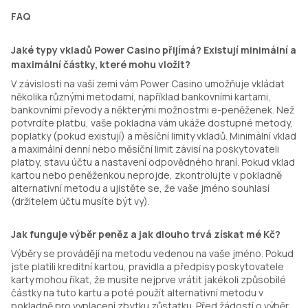
FAQ
Jaké typy vkladů Power Casino přijímá? Existují minimální a
maximální částky, které mohu vložit?
V závislosti na vaší zemi vám Power Casino umožňuje vkládat
několika různými metodami, například bankovními kartami,
bankovními převody a některými možnostmi e-peněženek. Než
potvrdíte platbu, vaše pokladna vám ukáže dostupné metody,
poplatky (pokud existují) a měsíční limity vkladů. Minimální vklad
a maximální denní nebo měsíční limit závisí na poskytovateli
platby, stavu účtu a nastavení odpovědného hraní. Pokud vklad
kartou nebo peněženkou neprojde, zkontrolujte v pokladně
alternativní metodu a ujistěte se, že vaše jméno souhlasí
(držitelem účtu musíte být vy).
Jak funguje výběr peněz a jak dlouho trvá získat mé Kč?
Výběry se provádějí na metodu vedenou na vaše jméno. Pokud
jste platili kreditní kartou, pravidla a předpisy poskytovatele
karty mohou říkat, že musíte nejprve vrátit jakékoli způsobilé
částky na tuto kartu a poté použít alternativní metodu v
pokladně pro vyplacení zbytku zůstatku. Před žádostí o výběr