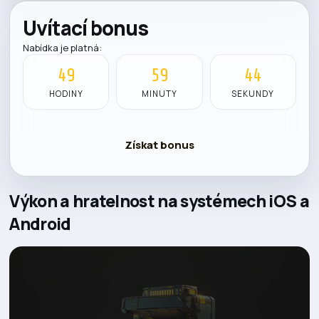
Uvítací bonus
Nabídka je platná:
49
59
43
HODINY
MINUTY
SEKUNDY
Získat bonus
Výkon a hratelnost na systémech iOS a
Android