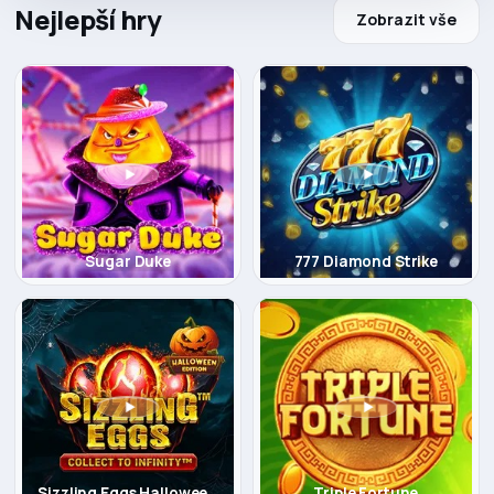
Nejlepší hry
Zobrazit vše
Sugar Duke
777 Diamond Strike
Sizzling Eggs Halloween Edition
Triple Fortune