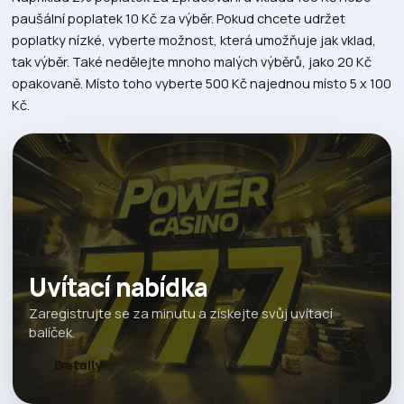
paušální poplatek 10 Kč za výběr. Pokud chcete udržet
poplatky nízké, vyberte možnost, která umožňuje jak vklad,
tak výběr. Také nedělejte mnoho malých výběrů, jako 20 Kč
opakovaně. Místo toho vyberte 500 Kč najednou místo 5 x 100
Kč.
Uvítací nabídka
Zaregistrujte se za minutu a získejte svůj uvítací
balíček.
Detaily