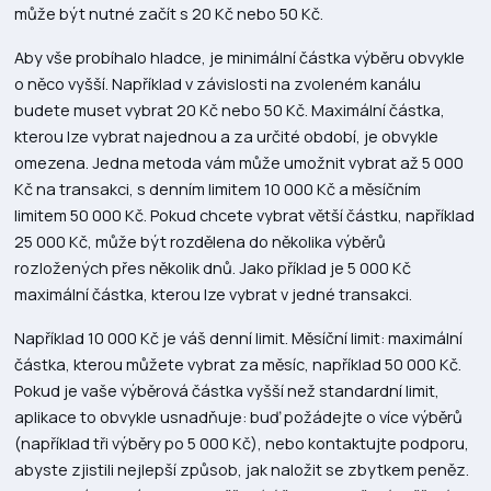
může být nutné začít s 20 Kč nebo 50 Kč.
Aby vše probíhalo hladce, je minimální částka výběru obvykle
o něco vyšší. Například v závislosti na zvoleném kanálu
budete muset vybrat 20 Kč nebo 50 Kč. Maximální částka,
kterou lze vybrat najednou a za určité období, je obvykle
omezena. Jedna metoda vám může umožnit vybrat až 5 000
Kč na transakci, s denním limitem 10 000 Kč a měsíčním
limitem 50 000 Kč. Pokud chcete vybrat větší částku, například
25 000 Kč, může být rozdělena do několika výběrů
rozložených přes několik dnů. Jako příklad je 5 000 Kč
maximální částka, kterou lze vybrat v jedné transakci.
Například 10 000 Kč je váš denní limit. Měsíční limit: maximální
částka, kterou můžete vybrat za měsíc, například 50 000 Kč.
Pokud je vaše výběrová částka vyšší než standardní limit,
aplikace to obvykle usnadňuje: buď požádejte o více výběrů
(například tři výběry po 5 000 Kč), nebo kontaktujte podporu,
abyste zjistili nejlepší způsob, jak naložit se zbytkem peněz.