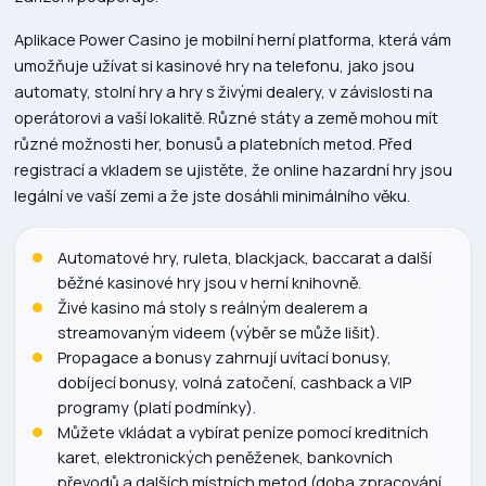
Aplikace Power Casino je mobilní herní platforma, která vám
umožňuje užívat si kasinové hry na telefonu, jako jsou
automaty, stolní hry a hry s živými dealery, v závislosti na
operátorovi a vaší lokalitě. Různé státy a země mohou mít
různé možnosti her, bonusů a platebních metod. Před
registrací a vkladem se ujistěte, že online hazardní hry jsou
legální ve vaší zemi a že jste dosáhli minimálního věku.
Automatové hry, ruleta, blackjack, baccarat a další
běžné kasinové hry jsou v herní knihovně.
Živé kasino má stoly s reálným dealerem a
streamovaným videem (výběr se může lišit).
Propagace a bonusy zahrnují uvítací bonusy,
dobíjecí bonusy, volná zatočení, cashback a VIP
programy (platí podmínky).
Můžete vkládat a vybírat peníze pomocí kreditních
karet, elektronických peněženek, bankovních
převodů a dalších místních metod (doba zpracování