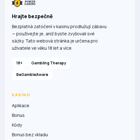
Hrajte bezpečně
Bezplatná zatočení v kasinu prodlužují zábavu
— používejte je, aniž byste zvyšovali své
sázky. Tato webová stránka je určena pro
uživatele ve věku 18 let a více.
18+
Gambling Therapy
BeGambleAware
KASINO
Aplikace
Bonus
Kódy
Bonus bez vkladu