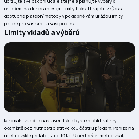
udržujte své osobní údaje stejné a plánujte výběry s
ohledem na denní a měsíční limity. Pokud hrajete z Česka,
dostupné platební metody v pokladně vám ukážou limity
platné pro váš účet a vaši polohu.
Limity vkladů a výběrů
Minimální vklad je nastaven tak, abyste mohli hrát hry
okamžitě bez nutnosti platit velkou částku předem. Peníze na
účet obvykle přidáte již od 10 Kč. U některých metod však