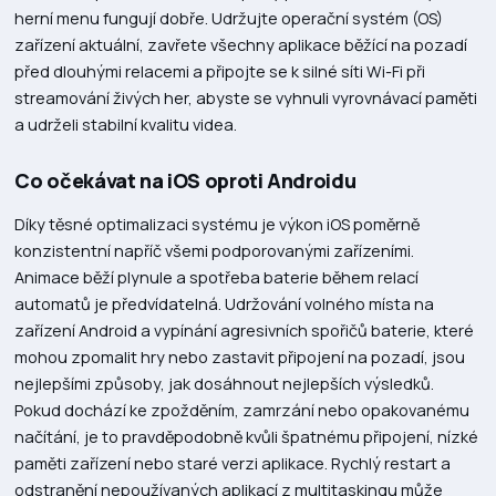
herní menu fungují dobře. Udržujte operační systém (OS)
zařízení aktuální, zavřete všechny aplikace běžící na pozadí
před dlouhými relacemi a připojte se k silné síti Wi-Fi při
streamování živých her, abyste se vyhnuli vyrovnávací paměti
a udrželi stabilní kvalitu videa.
Co očekávat na iOS oproti Androidu
Díky těsné optimalizaci systému je výkon iOS poměrně
konzistentní napříč všemi podporovanými zařízeními.
Animace běží plynule a spotřeba baterie během relací
automatů je předvídatelná. Udržování volného místa na
zařízení Android a vypínání agresivních spořičů baterie, které
mohou zpomalit hry nebo zastavit připojení na pozadí, jsou
nejlepšími způsoby, jak dosáhnout nejlepších výsledků.
Pokud dochází ke zpožděním, zamrzání nebo opakovanému
načítání, je to pravděpodobně kvůli špatnému připojení, nízké
paměti zařízení nebo staré verzi aplikace. Rychlý restart a
odstranění nepoužívaných aplikací z multitaskingu může