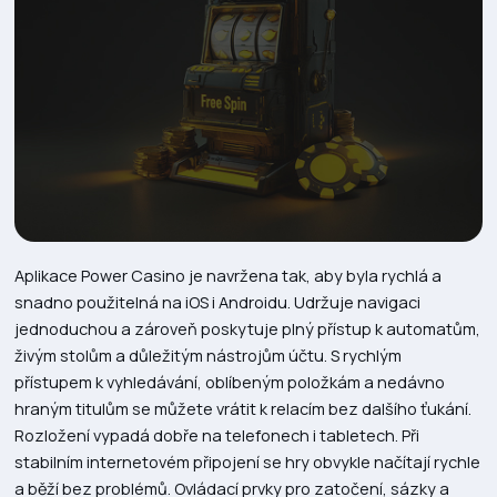
Aplikace Power Casino je navržena tak, aby byla rychlá a
snadno použitelná na iOS i Androidu. Udržuje navigaci
jednoduchou a zároveň poskytuje plný přístup k automatům,
živým stolům a důležitým nástrojům účtu. S rychlým
přístupem k vyhledávání, oblíbeným položkám a nedávno
hraným titulům se můžete vrátit k relacím bez dalšího ťukání.
Rozložení vypadá dobře na telefonech i tabletech. Při
stabilním internetovém připojení se hry obvykle načítají rychle
a běží bez problémů. Ovládací prvky pro zatočení, sázky a